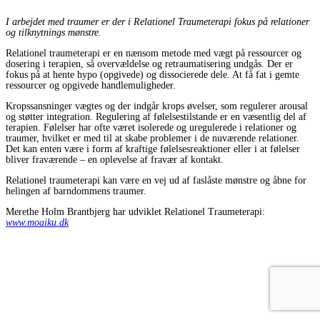
I arbejdet med traumer er der i Relationel Traumeterapi fokus på relationer
og tilknytnings mønstre.
Relationel traumeterapi er en nænsom metode med vægt på ressourcer og
dosering i terapien, så overvældelse og retraumatisering undgås. Der er
fokus på at hente hypo (opgivede) og dissocierede dele. At få fat i gemte
ressourcer og opgivede handlemuligheder.
Kropssansninger vægtes og der indgår krops øvelser, som regulerer arousal
og støtter integration. Regulering af følelsestilstande er en væsentlig del af
terapien. Følelser har ofte været isolerede og uregulerede i relationer og
traumer, hvilket er med til at skabe problemer i de nuværende relationer.
Det kan enten være i form af kraftige følelsesreaktioner eller i at følelser
bliver fraværende – en oplevelse af fravær af kontakt.
Relationel traumeterapi kan være en vej ud af faslåste mønstre og åbne for
helingen af barndommens traumer.
Merethe Holm Brantbjerg har udviklet Relationel Traumeterapi:
www.moaiku.dk