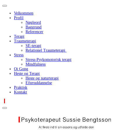
Velkommen
Profil
Nøgleord
Baggrund
Referencer
Terapi
Traumeterapi
SE-terapi
Relationel Traumeterapi
Stress
Stress-Psykomotorisk terapi
Mindfulness
Qi Gong
Heste og Terapi
Heste og naturterapi
Efteruddannelse
Praktisk
Kontakt